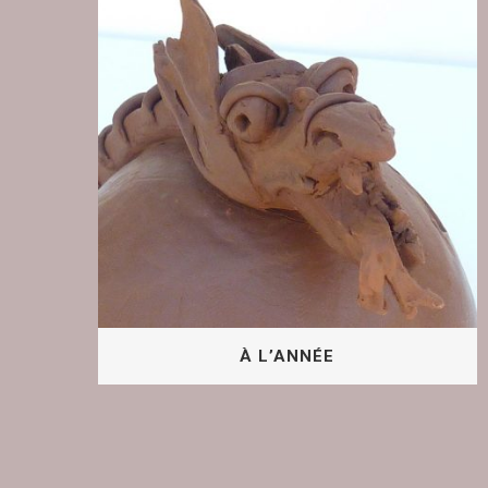
À L’ANNÉE
Atelier “modelage” adultes L’atelier de
Mam’zelle Line propose des cours